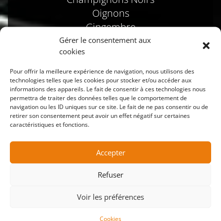
Oignons
Gingembre
Curry
Gérer le consentement aux
cookies
Citronnelle
Pour offrir la meilleure expérience de navigation, nous utilisons des
technologies telles que les cookies pour stocker et/ou accéder aux
informations des appareils. Le fait de consentir à ces technologies nous
permettra de traiter des données telles que le comportement de
navigation ou les ID uniques sur ce site. Le fait de ne pas consentir ou de
CANARD
Au choix
retirer son consentement peut avoir un effet négatif sur certaines
caractéristiques et fonctions.
13.90€
Accepter
Saté
Champignons Noirs
Refuser
Sauce Piquante
Voir les préférences
Basilic
Laqué (14.90€)
Cookies