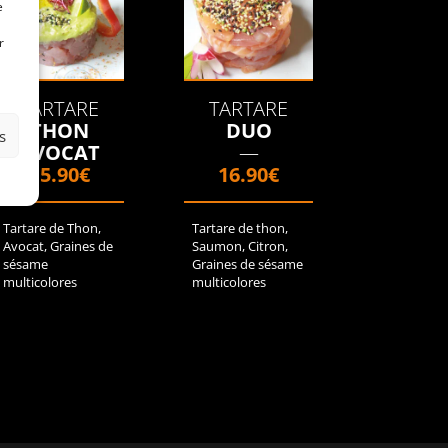
e
r
TARTARE
TARTARE
THON
DUO
s
AVOCAT
—
15.90€
16.90€
Tartare de Thon,
Tartare de thon,
Avocat, Graines de
Saumon, Citron,
sésame
Graines de sésame
multicolores
multicolores