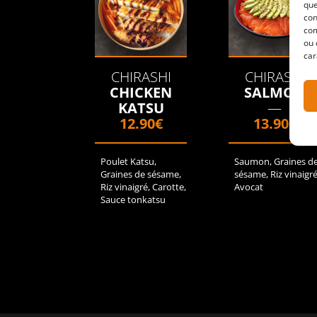
que
con
com
ou 
car
CHIRASHI
CHIRASHI
CHICKEN
SALMON
KATSU
—
12.90€
13.90€
Poulet Katsu,
Saumon, Graines d
Graines de sésame,
sésame, Riz vinaigré
Riz vinaigré, Carotte,
Avocat
Sauce tonkatsu