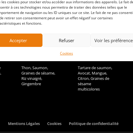
 les cookies pour stocker et/ou accéder aux informations des appareils. Le fait d
sentir à ces technologies nous permettra de traiter des données telles que le
portement de navigation ou les ID uniques sur ce site. Le fait de ne pas consenti
de retirer son consentement peut avoir un effet négatif sur certaines
actéristiques et fonctions.
CHIRASHI
TARTARE
DUO
SAUMON
Accepter
Refuser
Voir les préférence
—
MANGUE
15.90€
13.90€
Cookies
e
Thon, Saumon,
Tartare de saumon,
,
Graines de sésame,
Avocat, Mangue,
Riz vinaigré,
Citron, Graines de
Gingembre
sésame
multicolores
Mentions Légales
Cookies
Politique de confidentialité